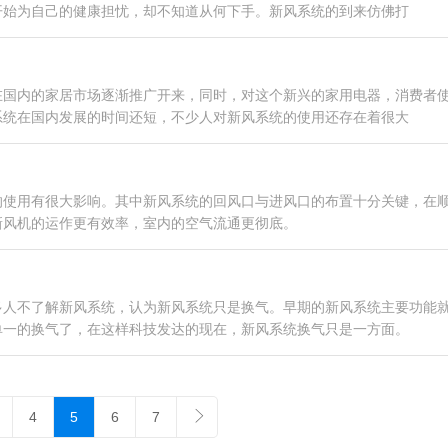
开始为自己的健康担忧，却不知道从何下手。新风系统的到来仿佛打
在国内的家居市场逐渐推广开来，同时，对这个新兴的家用电器，消费者
系统在国内发展的时间还短，不少人对新风系统的使用还存在着很大
的使用有很大影响。其中新风系统的回风口与进风口的布置十分关键，在
新风机的运作更有效率，室内的空气流通更彻底。
多人不了解新风系统，认为新风系统只是换气。早期的新风系统主要功能
单一的换气了，在这样科技发达的现在，新风系统换气只是一方面。
4
5
6
7