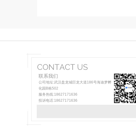
联系我们
公司地址:武汉盘龙城巨龙大道186号海迪梦孵
化园B栋502
服务热线:18627171636
投诉电话:18627171636