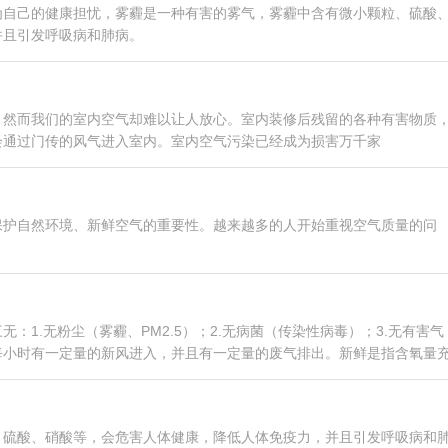
为自己的健康担忧，雾霾是一种有害的雾气，雾霾中含有微小颗粒、硫酸
并且引发呼吸病和肺病。
，然而我们的室内空气却难以让人放心。室内装修后残留的各种有害物质
会通过门传的风气进入室内。室内空气污染已经成为损害万千家
保护自然环境、新鲜空气的重要性。越来越多的人开始重视空气质量的问
：1.无粉尘（雾霾、PM2.5）；2.无病菌（传染性病毒）；3.无有害气
每小时有一定量的新风进入，并且有一定量的废气排出。新鲜是指含氧量
、硫酸、硝酸等，会危害人体健康，降低人体免疫力，并且引发呼吸病和