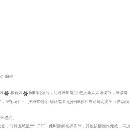
动-编程
风
和新风
同时闪烁后，此时按加键④ 进入新风风速调节，
按减键
”，
0档为停止。按模式键⑤ 确认或者无操作6秒后自动确定退出（自动模
循环模式。
上锁，时钟区域显示“LOC”，此时除解锁操作外，其他按键操作无效，再