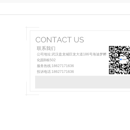
联系我们
公司地址:武汉盘龙城巨龙大道186号海迪梦孵
化园B栋502
服务热线:18627171636
投诉电话:18627171636