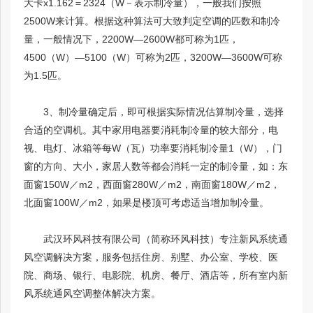
大卡x1.162＝2324（W－表示制冷量），一般我们按照
2500W来计算。根据这种算法可大致判定空调的匹数和制冷
量，一般情况下，2200W—2600W都可称为1匹，
4500（W）—5100（W）可称为2匹，3200W—3600W可称
为1.5匹。
3、制冷量确定后，即可根据实际情况估算制冷量，选择
合适的空调机。其中家用电器要消耗制冷量的较大部分，电
视、电灯、冰箱等每W（瓦）功率要消耗制冷量1（W），门
窗的方向、大小，家居人数等都会消耗一定的制冷量，如：东
面窗150W／m2，西面窗280W／m2，南面窗180W／m2，
北面窗100W／m2，如果是楼顶可考虑适当增加制冷量。
武汉环风科技有限公司（简称
环风科技
）专注
新风系统通
风空调
解决方案，服务包括住房、别墅、办公室、学校、医
院、商场、银行、电影院、机房、餐厅、酒店等，所有室内新
风系统通风空调整体解决方案。