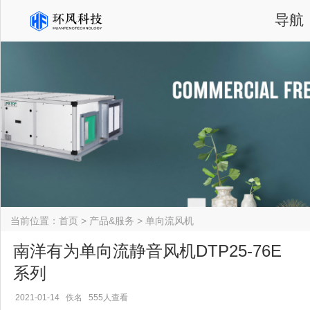
导航
当前位置：
首页
>
产品&服务
>
单向流风机
南洋有为单向流静音风机DTP25-76E
系列
2021-01-14
佚名
555人查看