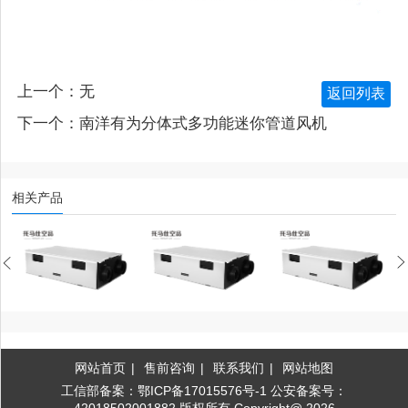
上一个：无
返回列表
下一个：
南洋有为分体式多功能迷你管道风机
相关产品
A系列时尚版
托马仕新风系统JAKOONIA系列旗舰版
托马仕新风除湿机JAKOONIA系列尊享版
托马仕新风系统THOMOS系列—灵·风
网站首页
|
售前咨询
|
联系我们
|
网站地图
工信部备案：鄂ICP备17015576号-1 公安备案号：